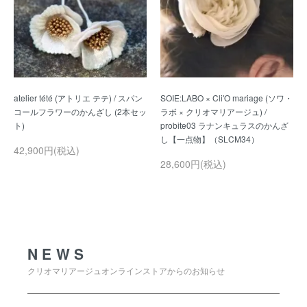
atelier tété (アトリエ テテ) / スパン
SOIE:LABO × Cli'O mariage (ソワ・
コールフラワーのかんざし (2本セッ
ラボ × クリオマリアージュ) /
probite03 ラナンキュラスのかんざ
42,900円(税込)
28,600円(税込)
NEWS
NEWS
クリオマリアージュオンラインストアからのお知らせ