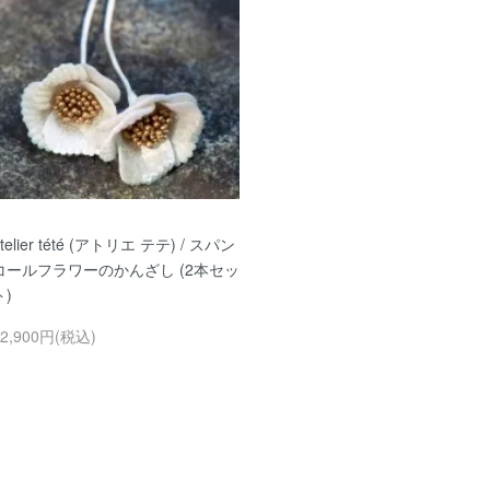
telier tété (アトリエ テテ) / スパン
コールフラワーのかんざし (2本セッ
ト)
42,900円(税込)