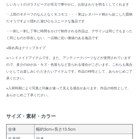
しいカットのガラスビーズが耳元で華やかに、お顔まわりを明るくしてくれます
・上部のモチーフのなんとなくモコモコ・・・実はレオパード柄から起こした図柄
だそうですよ☆隠れた遊び心もユニークな逸品です
・一刺し一刺し丁寧に時間をかけて制作される作品は、デザインは同じでもまった
く同じものが存在しない、一点物に近い価値のある逸品です
※留め具はクリップタイプ
※ハンドメイドアイテムです。また、アンティークパーツなどが使用されています
ので、多少のゆがみ・キズ・色落ちなど見られる場合がございます。これらも風合
いとしてお楽しみいただきたいアイテムです。作品の特性として、あらかじめご了
承ください。
※入荷時期により写真と印象が違って見える場合があります。作品の特性として、
あらかじめご了承ください。
サイズ・素材・カラー
全体
幅約3cm×長さ13.5cm
生産国
日本