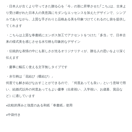
・日本人が古くより守ってきた贈る心を「今」の形に昇華させた｢こち｣は、古来よ
り受け継がれた日本人の美意識にモダンなエッセンスを加えたデザインで、シンプ
ルでありながら、上質な手ざわりと品格ある美を印象づけてくれるのし袋を提供し
てくれます
・こちらは上質な奉書紙にエンボス加工でアクセントをつけた「多当」で、日本古
来の様式美を感じさせる水引柄も印象的なデザイン
・伝統的な表情の中にも新しさが光るオリジナリティが、贈る人の思いをより深く
伝えます
・慶事に幅広く使える文字無しタイプです
・水引柄は「花結び（蝶結び）」
何度でも解き結びなおすことができるので、「何度あっても良い」という意味で用
い、結婚式以外の何度あってもよい慶事（出産祝い、入学祝い、お歳暮、賞品な
ど）に適しています
※比較的厚みと強度のある和紙「奉書紙」使用
※中袋付き