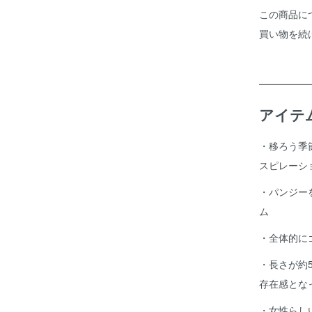
この商品に
買い物を続
アイテ
・移ろう季
スピレーシ
・パンジー
ム
・全体的に
・長さが約
存在感とな
・女性らし