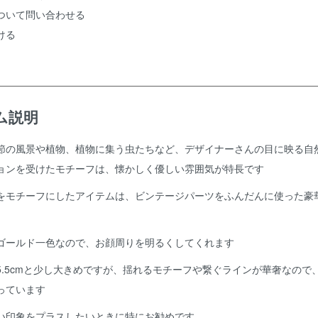
ついて問い合わせる
ける
ム説明
節の風景や植物、植物に集う虫たちなど、デザイナーさんの目に映る自
ョンを受けたモチーフは、懐かしく優しい雰囲気が特長です
をモチーフにしたアイテムは、ビンテージパーツをふんだんに使った豪
ゴールド一色なので、お顔周りを明るくしてくれます
5.5cmと少し大きめですが、揺れるモチーフや繋ぐラインが華奢なので
っています
い印象をプラスしたいときに特にお勧めです