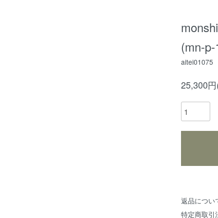
mons
(mn-p-
aitei01075
25,300
返品につい
特定商取引