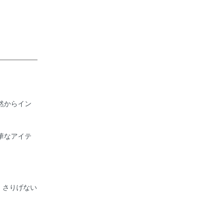
然からイン
華なアイテ
、さりげない