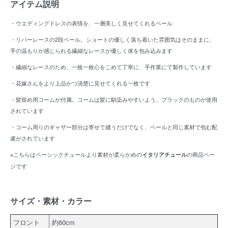
アイテム説明
・ウエディングドレスの表情を、一層美しく見せてくれるベール
・リバーレースの2段ベール。ショートの優しく落ち着いた雰囲気はそのままに、
手の温もりが感じられる繊細なレースが優しく体を包み込みます
・繊細なレースのため、一枚一枚心をこめて丁寧に、手作業にて製作しています
・花嫁さんをより上品かつ清楚に見せてくれる一枚です
・髪留め用コームが付属。コームは髪に馴染みやすいよう、ブラックのものが使用
されています
・コーム周りのギャザー部分は寄せて縫うだけでなく、ベールと同じ素材で包む配
慮がされています
※こちらはベーシックチュールより素材が柔らかめの
の商品ペー
イタリアチュール
ジです
サイズ・素材・カラー
フロント
約60cm