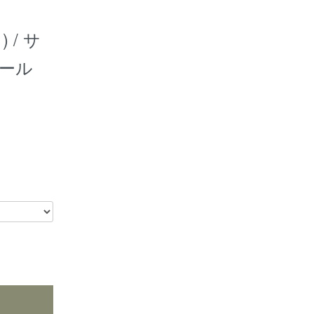
 / サ
ール