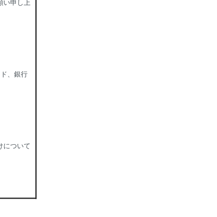
願い申し上
ード、銀行
けについて