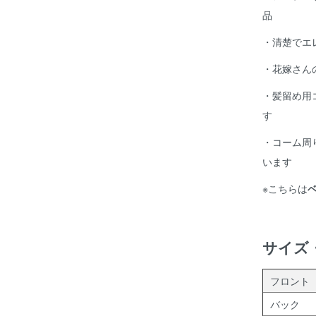
品
・清楚でエ
・花嫁さん
・髪留め用
す
・コーム周
います
※こちらは
サイズ
フロント
バック