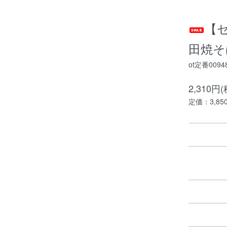
【セ
田焼そ
ot定番0094
2,310円
定価：3,85