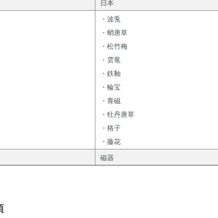
日本
・波兎
・蛸唐草
・松竹梅
・雲竜
・鉄釉
・輪宝
・青磁
・牡丹唐草
・格子
・藤花
磁器
項