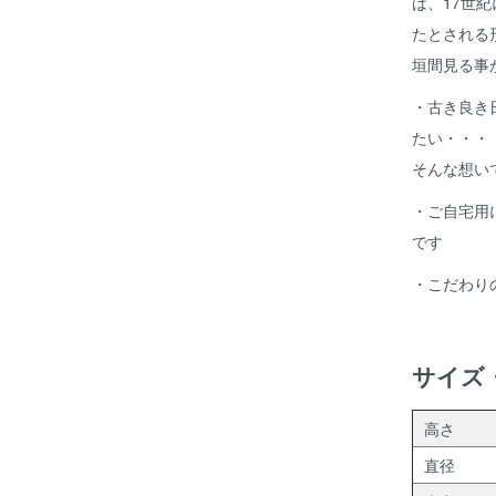
は、17世
たとされる
垣間見る事
・古き良き
たい・・・
そんな想いで"
・ご自宅用
です
・こだわり
サイズ
高さ
直径