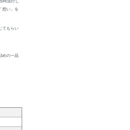
当時流行し
「想い」を
じてもらい
勧めの一品