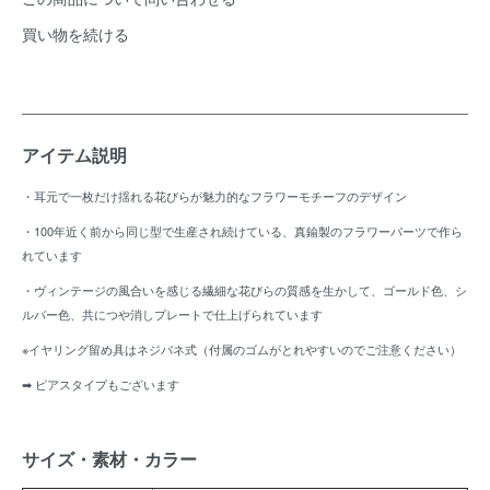
買い物を続ける
アイテム説明
・耳元で一枚だけ揺れる花びらが魅力的なフラワーモチーフのデザイン
・100年近く前から同じ型で生産され続けている、真鍮製のフラワーパーツで作ら
れています
・ヴィンテージの風合いを感じる繊細な花びらの質感を生かして、ゴールド色、シ
ルバー色、共につや消しプレートで仕上げられています
※イヤリング留め具はネジバネ式（付属のゴムがとれやすいのでご注意ください）
➡
ピアスタイプもございます
サイズ・素材・カラー