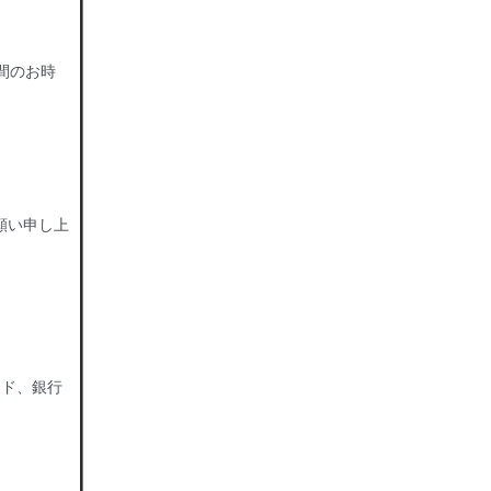
間のお時
願い申し上
ード、銀行