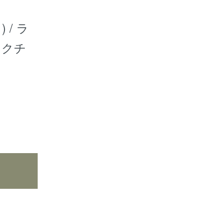
 / ラ
ックチ