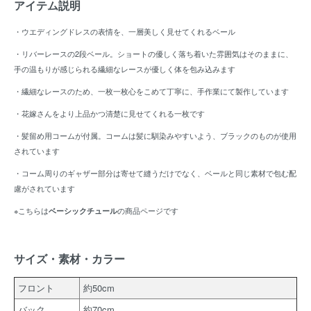
アイテム説明
・ウエディングドレスの表情を、一層美しく見せてくれるベール
・リバーレースの2段ベール。ショートの優しく落ち着いた雰囲気はそのままに、
手の温もりが感じられる繊細なレースが優しく体を包み込みます
・繊細なレースのため、一枚一枚心をこめて丁寧に、手作業にて製作しています
・花嫁さんをより上品かつ清楚に見せてくれる一枚です
・髪留め用コームが付属。コームは髪に馴染みやすいよう、ブラックのものが使用
されています
・コーム周りのギャザー部分は寄せて縫うだけでなく、ベールと同じ素材で包む配
慮がされています
※こちらは
の商品ページです
ベーシックチュール
サイズ・素材・カラー
フロント
約50cm
バック
約70cm