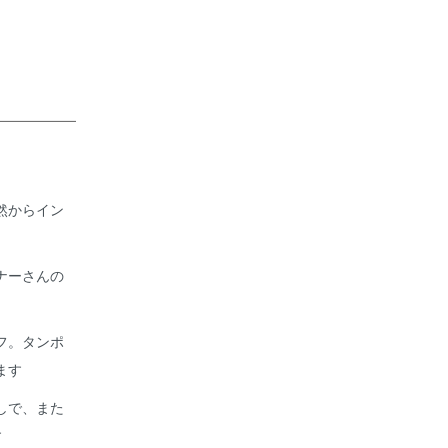
然からイン
ナーさんの
フ。タンポ
ます
しで、また
す