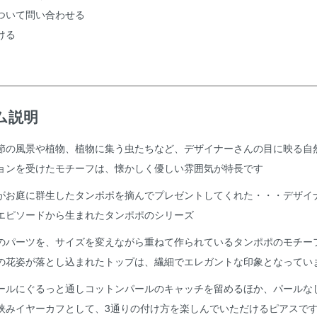
ついて問い合わせる
ける
ム説明
節の風景や植物、植物に集う虫たちなど、デザイナーさんの目に映る自
ョンを受けたモチーフは、懐かしく優しい雰囲気が特長です
がお庭に群生したタンポポを摘んでプレゼントしてくれた・・・デザイ
エピソードから生まれたタンポポのシリーズ
のパーツを、サイズを変えながら重ねて作られているタンポポのモチー
の花姿が落とし込まれたトップは、繊細でエレガントな印象となってい
ールにぐるっと通しコットンパールのキャッチを留めるほか、パールな
挟みイヤーカフとして、3通りの付け方を楽しんでいただけるピアスで