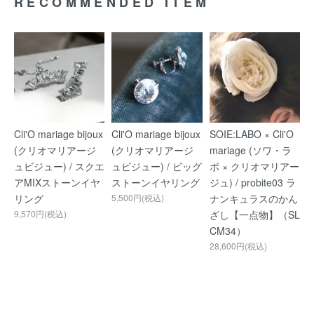
RECOMMENDED ITEM
Cli'O mariage bijoux
Cli'O mariage bijoux
SOIE:LABO × Cli'O
(クリオマリアージ
(クリオマリアージ
mariage (ソワ・ラ
ュビジュー) / スクエ
ュビジュー) / ビッグ
ボ × クリオマリアー
アMIXストーンイヤ
ストーンイヤリング
ジュ) / probite03 ラ
リング
5,500円(税込)
ナンキュラスのかん
9,570円(税込)
ざし【一点物】（SL
CM34）
28,600円(税込)