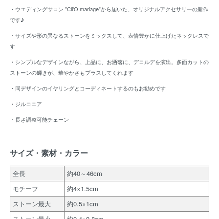
・ウエディングサロン "Cli'O mariage"から届いた、オリジナルアクセサリーの新作
です♪
・サイズや形の異なるストーンをミックスして、表情豊かに仕上げたネックレスで
す
・シンプルなデザインながら、上品に、お洒落に、デコルデを演出。多面カットの
ストーンの輝きが、華やかさもプラスしてくれます
・
同デザインのイヤリング
とコーディネートするのもお勧めです
・ジルコニア
・長さ調整可能チェーン
サイズ・素材・カラー
全長
約40～46cm
モチーフ
約4×1.5cm
ストーン最大
約0.5×1cm
ストーン最小
約0.4×0.8cm