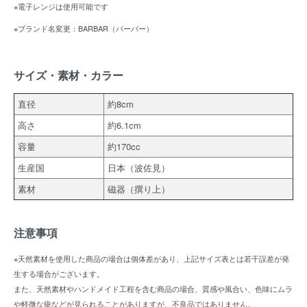
※電子レンジは使用可能です
※ブランド名変更：BARBAR（バーバー）
サイズ・素材・カラー
直径
約8cm
高さ
約6.1cm
容量
約170cc
生産国
日本（波佐見）
素材
磁器（撰り上）
注意事項
※天然素材を使用した商品の場合は個体差があり、上記サイズ表とは若干誤差が発
生する場合がございます。
また、天然素材やハンドメイド工程を含む商品の場合、質感や風合い、色味にムラ
や軽微な疵などが見られることがありますが、不良品ではありません。