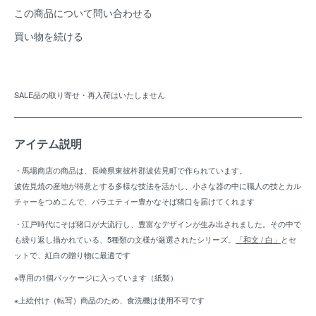
この商品について問い合わせる
買い物を続ける
SALE品の取り寄せ・再入荷はいたしません
アイテム説明
・馬場商店の商品は、長崎県東彼杵郡波佐見町で作られています。
波佐見焼の産地が得意とする多様な技法を活かし、小さな器の中に職人の技とカル
チャーをつめこんで、バラエティー豊かなそば猪口を届けてくれます
・江戸時代にそば猪口が大流行し、豊富なデザインが生み出されました。その中で
も繰り返し描かれている、5種類の文様が厳選されたシリーズ。
「和文 / 白」
とセ
ットで、紅白の贈り物に最適です
※専用の1個パッケージに入っています（紙製）
※上絵付け（転写）商品のため、食洗機は使用不可です