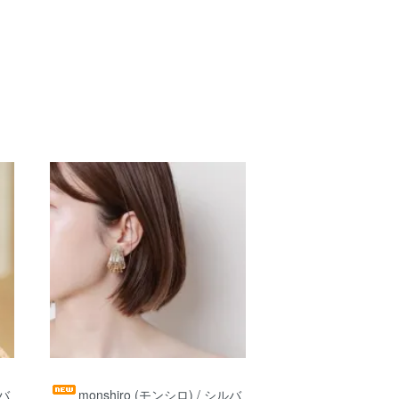
ルバ
monshiro (モンシロ) / シルバ