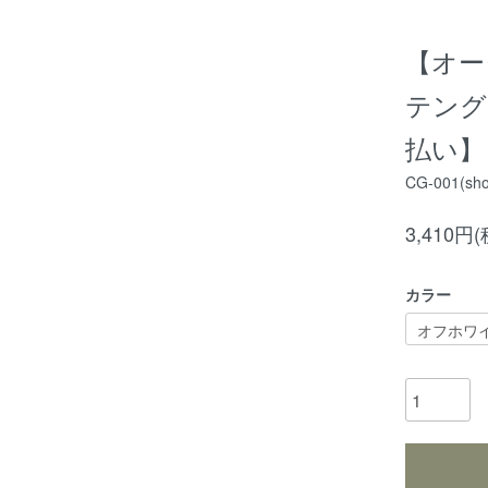
【オーダ
テング
払い】
CG-001(sho
3,410円
カラー