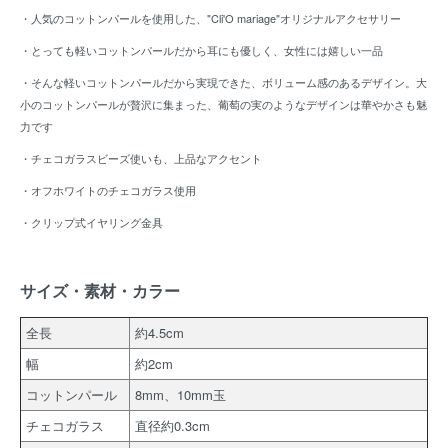
・人気のコットンパールを使用した、"Cli'O mariage"オリジナルアクセサリー
・とっても軽いコットンパールだから耳にも優しく、女性には嬉しい一品
・そんな軽いコットンパールだから実現できた、ボリューム感のあるデザイン。大
小のコットンパールが贅沢に集まった、葡萄の実のようなデザインは華やかさも魅
力です
・チェコガラスビーズ使いも、上品なアクセント
・オフホワイトのチェコガラス使用
・クリップ式イヤリング金具
サイズ・素材・カラー
全長
約4.5cm
幅
約2cm
コットンパール
8mm、10mm玉
チェコガラス
直径約0.3cm