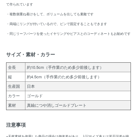
て作られています
・複数個重ね着けをして、ボリュームを出しても素敵です
・両端にリングが付いているので、ピンで固定することもできます
・同じリーフパーツを使ったイヤリングやピアスとのコーディネートもお勧めです
サイズ・素材・カラー
全長
約10.5cm（手作業のため多少前後します）
縦
約4.5cm（手作業のため多少前後します）
生産国
日本
カラー
ゴールド
素材
真鍮につや消しゴールドプレート
注意事項
※天然素材を使用した商品の場合は個体差があり、上記サイズ表とは若干誤差が発