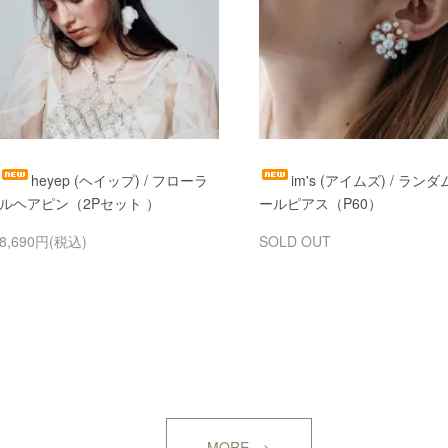
heyep (ヘイップ) / フローラ
im's (アイムズ) / ラン
ルヘアピン（2Pセット ）
ールピアス（P60）
8,690円(税込)
SOLD OUT
MORE >