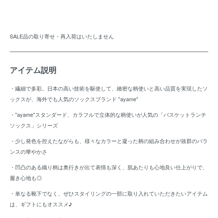
SALE品の取り寄せ・再入荷はいたしません
アイテム説明
・繊細で多彩。日本の高い技術を駆使して、緻密な柄使いと高い品質を実現したソ
ックスが、海外でも人気のソックスブランド "ayame"
・"ayame"スタンダード、カラフルで立体的な柄使いが人気の「バスケットランチ
ソックス」シリーズ
・少し発色を控えたながらも、様々なカラーと凝った柄の組み合わせが抜群のバラ
ンスの華やかさ
・凹凸のある織り柄は奥行きが出て表情も深く、肌あたりも心地良い仕上がりで、
履き心地も◎
・単なる靴下でなく、ぜひスタイリングの一部に取り入れていただきたいアイテム
は、ギフトにもオススメ♪