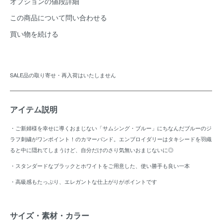
オプションの値段詳細
この商品について問い合わせる
買い物を続ける
SALE品の取り寄せ・再入荷はいたしません
アイテム説明
・ご新婦様を幸せに導くおまじない「サムシング・ブルー」にちなんだブルーのジ
ラフ刺繍がワンポイント！のカマーバンド。エンブロイダリーはタキシードを羽織
ると中に隠れてしまうけど、自分だけのさり気無いおまじないに◎
・スタンダードなブラックとホワイトをご用意した、使い勝手も良い一本
・高級感もたっぷり、エレガントな仕上がりがポイントです
サイズ・素材・カラー