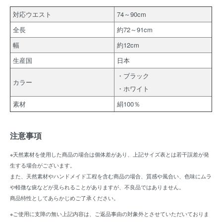
対応ウエスト
74～90cm
全長
約72～91cm
幅
約12cm
生産国
日本
・ブラック
カラー
・ホワイト
素材
絹100％
注意事項
※天然素材を使用した商品の場合は個体差があり、上記サイズ表とは若干誤差が発
生する場合がございます。
また、天然素材やハンドメイド工程を含む商品の場合、質感や風合い、色味にムラ
や軽微な疵などが見られることがありますが、不良品ではありません。
商品特性としてあらかじめご了承ください。
※ご使用に支障の無い上記内容は、ご返品事由の対象外とさせていただいておりま