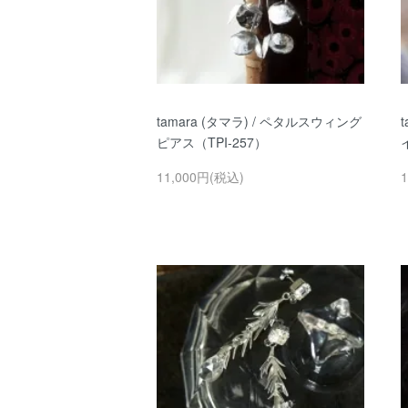
tamara (タマラ) / ペタルスウィング
ピアス（TPI-257）
11,000円(税込)