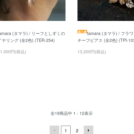
tamara (タマラ) / リーフとしずくの
tamara (タマラ) / フラ
イヤリング (全2色) (TER-254)
チーフピアス (全2色) (TPI-10
11,000円(税込)
13,200円(税込)
全
19
商品中
1 - 12
表示
1
2