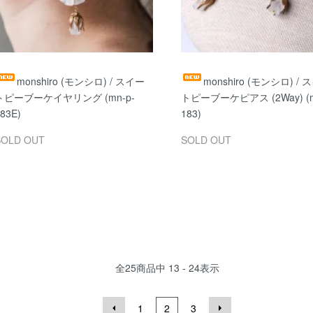
monshiro (モンシロ) / スイー
monshiro (モンシロ) / 
トピーブーケイヤリング (mn-p-
トピーブーケピアス (2Way) (m
83E)
183)
SOLD OUT
SOLD OUT
全
25
商品中
13 - 24
表示
1
2
3